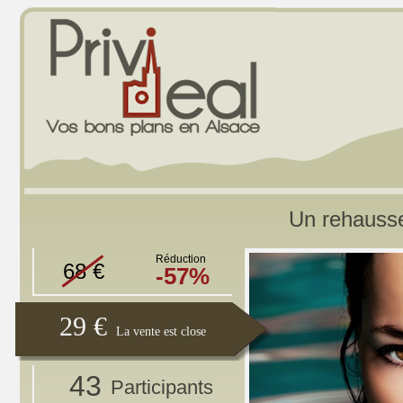
Un rehaussem
Réduction
68 €
-57%
29 €
La vente est close
43
Participants