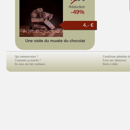
Réduction
-49%
4,- €
Une visite du musée du chocolat
Qui sommes-nous ?
Conditions générales d
Comment ça marche ?
Foire aux Questions
Ils nous ont fait confiance
Boite à idées