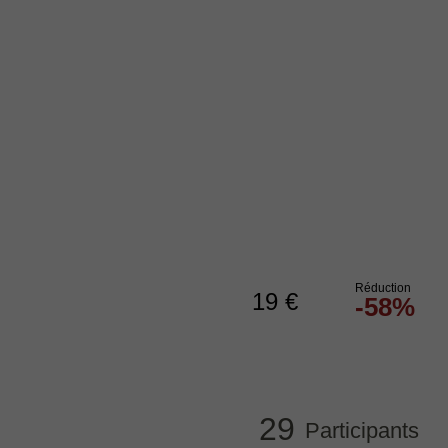
Réduction
19 €
-58%
8 €
La vente est close
29
Participants