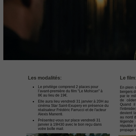
Parrainez un ami et gagnez 
Les modalités:
Le film
Le privilège comprend 2 places pour
En plein c
l’avant-première du film "Le Mohican" à
bergers du
8€ au lieu de 19€.
par le mil
de céder
Elle aura lieu vendredi 31 janvier à 20H au
Quand il
cinéma Star Saint-Exupery en présence du
l'intimid
réalisateur Frédéric Farrucci et de l'acteur
devient l
Alexis Manenti.
au nord d
Présentez-vous sur place vendredi 31
légende 
janvier à 19H30 avec le bon reçu dans
réputée im
votre boîte mail.
propage d