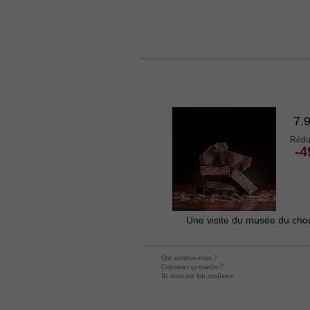
7.
Rédu
-