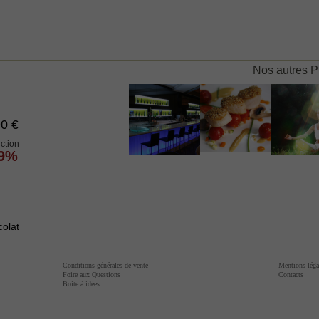
Nos autres P
90 €
ction
49%
4,- €