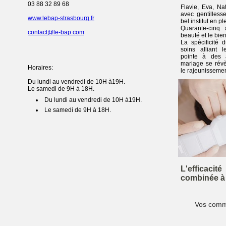
03 88 32 89 68
Flavie, Eva, Na
avec gentilless
www.lebap-strasbourg.fr
bel institut en p
Quarante-cinq
contact@le-bap.com
beauté et le bien
La spécificité
soins alliant 
pointe à des a
mariage se révè
Horaires:
le rajeunissemen
Du lundi au vendredi de 10H à19H.
Le samedi de 9H à 18H.
Du lundi au vendredi de 10H à19H.
Le samedi de 9H à 18H.
L'efficaci
combinée à 
Vos comme