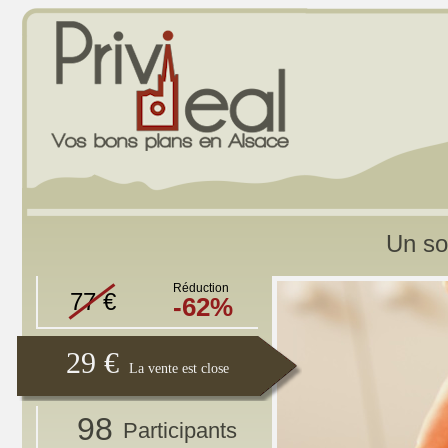
Un so
Réduction
77 €
-62%
29 €
La vente est close
98
Participants