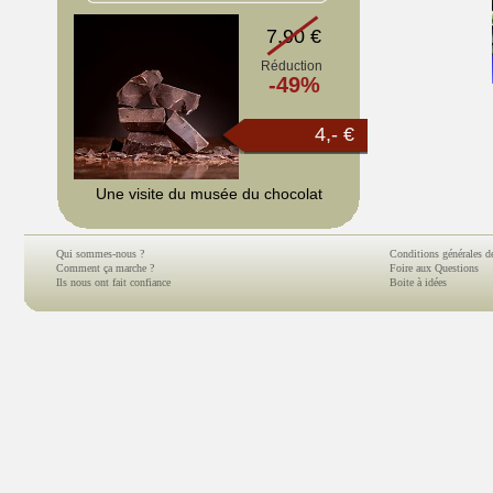
7.90 €
Réduction
-49%
4,- €
Une visite du musée du chocolat
Qui sommes-nous ?
Conditions générales d
Comment ça marche ?
Foire aux Questions
Ils nous ont fait confiance
Boite à idées