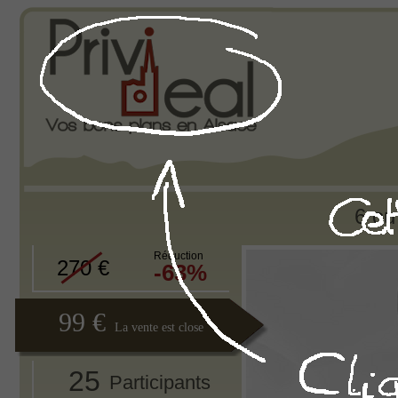
6 ou
Réduction
270 €
-63%
99 €
La vente est close
25
Participants