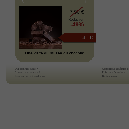
7.90 €
Réduction
-49%
4,- €
Une visite du musée du chocolat
Qui sommes-nous ?
Conditions générales d
Comment ça marche ?
Foire aux Questions
Ils nous ont fait confiance
Boite à idées