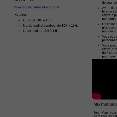
06 74 41 31 21
de séance 
www.mg-minceur-cellu-m6.com
Avant de 
bilan préa
Horaires:
effectué p
personnali
Lundi de 10H à 16H.
Un collant
Mardi, jeudi et vendredi de 10H à 19H.
n'en n'ave
Le samedi de 10H à 14H.
un pour 2
Vous pouv
personnes 
Vous avez
effectuer 
de 2 séanc
pour une m
MG minceur
Jean-Marc vous 
de médecine est